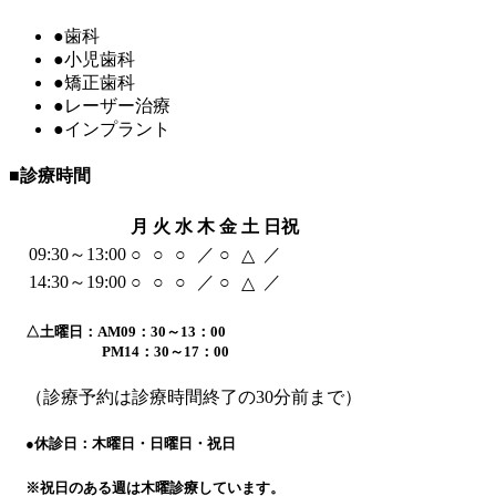
●
歯科
●
小児歯科
●
矯正歯科
●
レーザー治療
●
インプラント
■
診療時間
月
火
水
木
金
土
日祝
09:30～13:00
○
○
○
／
○
／
△
14:30～19:00
○
○
○
／
○
／
△
△
土曜日：AM09：30～13：00
PM14：30～17：00
（診療予約は診療時間終了の30分前まで）
●
休診日：木曜日・日曜日・祝日
※
祝日のある週は木曜診療しています。